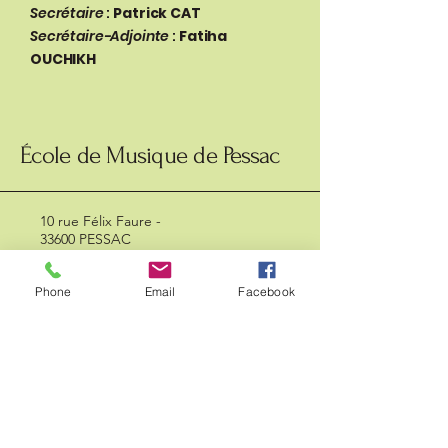
Secrétaire
:
Patrick CAT
Secrétaire-Adjointe
:
Fatiha
OUCHIKH
École de Musique de Pessac
10 rue Félix Faure -
33600 PESSAC
Site Pierre Castaing :
05 56 07 23 11
Site Les Echoppes :
05 56 24 42 85
Phone
Email
Facebook
ecolemusiquepessac@gmail.com
PLANNING COURS 25
26.pdf