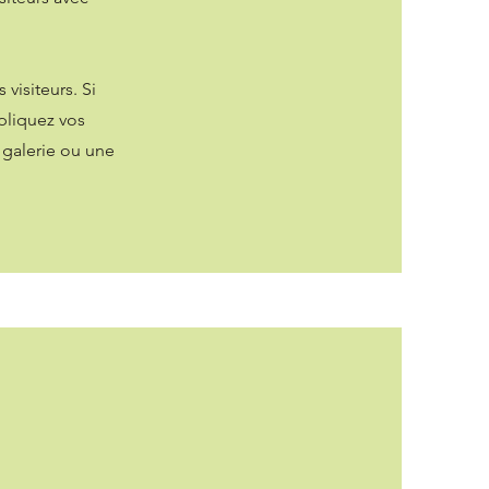
visiteurs. Si
xpliquez vos
 galerie ou une