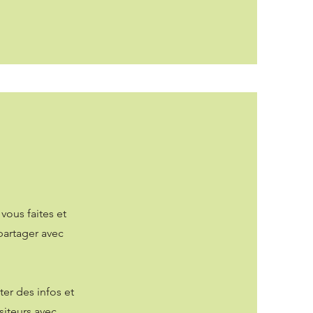
vous faites et
 partager avec
ter des infos et
siteurs avec